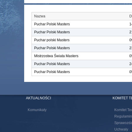
Nazwa
D
Puchar Polski Masters
1
Puchar Polski Masters
2
Puchar polski Masters
0
Puchar Polski Masters
2
Mistrzostwa Świata Masters
0
Puchar Polski Masters
2
Puchar Polski Masters
0
AKTUALNOŚCI
KOMITET 
Komunikaty
Komitet Te
Regulamin
Sprawozda
Uchwały