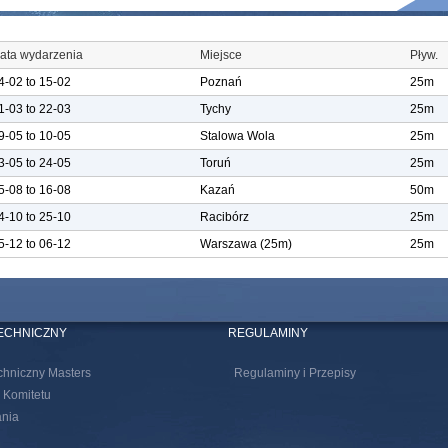
ata wydarzenia
Miejsce
Pływ.
4-02
to
15-02
Poznań
25m
1-03
to
22-03
Tychy
25m
9-05
to
10-05
Stalowa Wola
25m
3-05
to
24-05
Toruń
25m
5-08
to
16-08
Kazań
50m
4-10
to
25-10
Racibórz
25m
5-12
to
06-12
Warszawa (25m)
25m
TECHNICZNY
REGULAMINY
chniczny Masters
Regulaminy i Przepisy
 Komitetu
nia