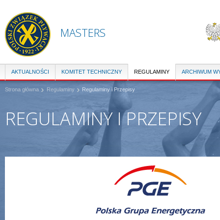
Pr
do
tre
MASTERS
AKTUALNOŚCI
KOMITET TECHNICZNY
REGULAMINY
ARCHIWUM W
Strona główna
Regulaminy
Regulaminy i Przepisy
REGULAMINY I PRZEPISY