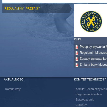
ZDJĘCIE GŁÓWNE:
REGULAMINY I PRZEPISY
PLIKI:
Przepisy pływania 
Regulamin Mistrzos
Zasady uznawania
Zmiana barw klubo
AKTUALNOŚCI
KOMITET TECHNICZNY
Komunikaty
Komitet Techniczny Mas
Regulamin Komitetu
Sprawozdania
Uchwały